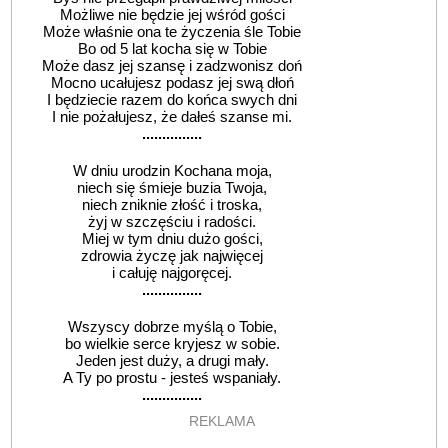
Możliwe nie będzie jej wśród gości
Może właśnie ona te życzenia śle Tobie
Bo od 5 lat kocha się w Tobie
Może dasz jej szansę i zadzwonisz doń
Mocno ucałujesz podasz jej swą dłoń
I będziecie razem do końca swych dni
I nie pożałujesz, że dałeś szanse mi.
...............
W dniu urodzin Kochana moja,
niech się śmieje buzia Twoja,
niech zniknie złość i troska,
żyj w szczęściu i radości.
Miej w tym dniu dużo gości,
zdrowia życzę jak najwięcej
i całuję najgoręcej.
...............
Wszyscy dobrze myślą o Tobie,
bo wielkie serce kryjesz w sobie.
Jeden jest duży, a drugi mały.
A Ty po prostu - jesteś wspaniały.
...............
REKLAMA