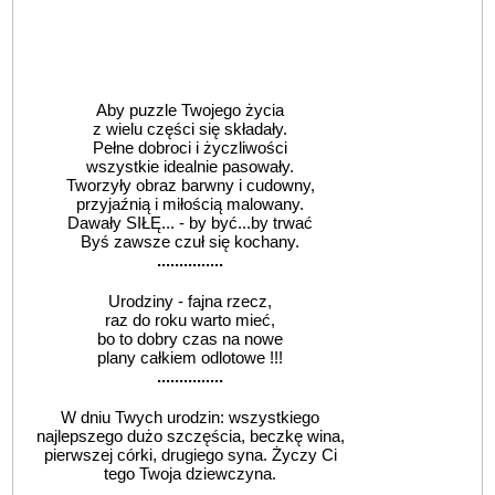
Aby puzzle Twojego życia
z wielu części się składały.
Pełne dobroci i życzliwości
wszystkie idealnie pasowały.
Tworzyły obraz barwny i cudowny,
przyjaźnią i miłością malowany.
Dawały SIŁĘ... - by być...by trwać
Byś zawsze czuł się kochany.
...............
Urodziny - fajna rzecz,
raz do roku warto mieć,
bo to dobry czas na nowe
plany całkiem odlotowe !!!
...............
W dniu Twych urodzin: wszystkiego
najlepszego dużo szczęścia, beczkę wina,
pierwszej córki, drugiego syna. Życzy Ci
tego Twoja dziewczyna.
...............