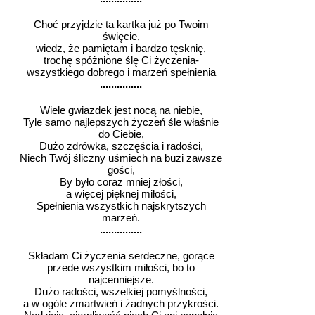
Choć przyjdzie ta kartka już po Twoim
święcie,
wiedz, że pamiętam i bardzo tęsknię,
trochę spóżnione ślę Ci życzenia-
wszystkiego dobrego i marzeń spełnienia
...............
Wiele gwiazdek jest nocą na niebie,
Tyle samo najlepszych życzeń śle właśnie
do Ciebie,
Dużo zdrówka, szczęścia i radości,
Niech Twój śliczny uśmiech na buzi zawsze
gości,
By było coraz mniej złości,
a więcej pięknej miłości,
Spełnienia wszystkich najskrytszych
marzeń.
...............
Składam Ci życzenia serdeczne, gorące
przede wszystkim miłości, bo to
najcenniejsze.
Dużo radości, wszelkiej pomyślności,
a w ogóle zmartwień i żadnych przykrości.