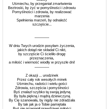
Uśmiechu, by przeganiał zmartwienia
Beztroski, by żyć w pomyślności i zdrowiu
Pomyślności i zdrowia, by realizować
marzenia
Spełnienia marzeń, by odnaleźć
szczęście...
...............
W dniu Twych urodzin posyłam życzenia,
jakich dotąd nie składał Ci nikt,
by szczęście Ci ścieliło drogę
przeznaczenia,
a miłość i wierność wiodły w przyszłe dni!
...............
Z okazji ... urodzinek
Przez cały rok wesołych minek
Uśmiechu, radości i wielu gości
Zdrowia, szczęścia i pomyślności
Byś znalazł szybko tą swoją jedyną
By była piękną i mądrą dziewczyną
By Cię szanowała, by nigdy nie zdradzała
By tak jak ja o Tobie pamiętała
Byś nie przegapił prawdziwej miłości