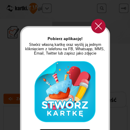
STWÓRZ
ZNAJDŹ
Własną kartkę
Gotową kartkę
Pobierz aplikację!
Stwórz własną kartkę oraz wyślij ją jednym
REKLAMA
kliknięciem z telefonu na FB, Whatsapp, MMS,
Email, Twitter lub zapisz jako zdjęcie