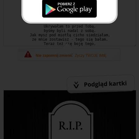
Nie zapomnij zmienić
Życzy TWOJE IMIĘ