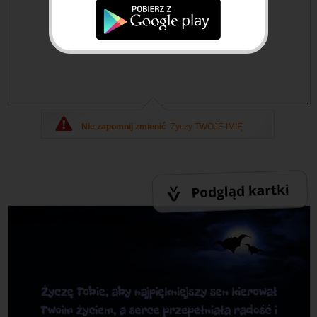
Nie zapomnij zmienić
Życzy TWOJE IMIĘ