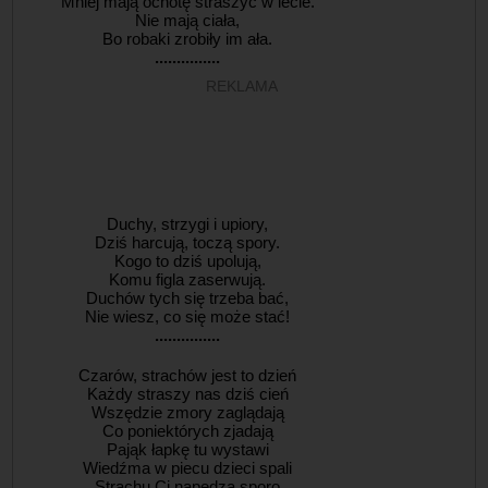
Mniej mają ochotę straszyć w lecie.
Nie mają ciała,
Bo robaki zrobiły im ała.
...............
REKLAMA
Duchy, strzygi i upiory,
Dziś harcują, toczą spory.
Kogo to dziś upolują,
Komu figla zaserwują.
Duchów tych się trzeba bać,
Nie wiesz, co się może stać!
...............
Czarów, strachów jest to dzień
Każdy straszy nas dziś cień
Wszędzie zmory zaglądają
Co poniektórych zjadają
Pająk łapkę tu wystawi
Wiedźma w piecu dzieci spali
Strachu Ci napędzą sporo