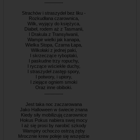
...............
Strachów i straszydeł bez liku -
Rozkudłana czarownica,
Wilk, wyjący do księżyca,
Diabeł, rodem aż z Tasmanii,
I Drakula z Transylwanii,
Wampir wielki jak kanapa,
Wielka Stopa, Czarna Łapa,
Wilkołaki z jednej paki,
I skrzeczące ryboptaki,
I paskudne trzy ropuchy,
I ryczące wściekłe duchy,
I straszydeł zastęp spory,
I potwory, i upiory,
I ziejące ogniem smoki
Oraz inne obiboki.
...............
Jest taka noc zaczarowana
Jako Halloween w świecie znana
Kiedy siły mobilizują czarownice
Hokus Pokus nabiera swej mocy
I aż się prosi by narobić szkody
Wampiry ochoczo ostrzą zęby
Mrocznie krew poleje się wszędzie