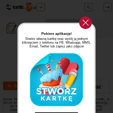
STWÓRZ
ZNAJDŹ
Własną kartkę
Gotową kartkę
Pobierz aplikację!
Stwórz własną kartkę oraz wyślij ją jednym
REKLAMA
kliknięciem z telefonu na FB, Whatsapp, MMS,
Email, Twitter lub zapisz jako zdjęcie