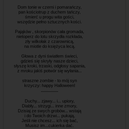
Dom tonie w czerni i pomarańczy,
pan kościotrup z duchem tańczy,
śmierć u progu wita gości,
wszędzie pełno sztucznych kości.
Pająków , skorpionów cała gromada,
nietoperz do lotu skrzydła rozkłada,
zły wilkołak z czarownicą,
na miotle do księżyca lecą.
Głowa z dyni światłem świeci,
gdzieś się skryły nasze dzieci,
słyszę kroki, trzaski, odgłosy sapania,
z mroku jakiś potwór się wyłania...
straszne zombie - to mój syn
krzyczy: happy Halloween!
...............
Duchy... zjawy... i... upiory,
Diabły... strzygi... inne zmory,
Dzisiaj ze swych grobów... wstają
i do Twoich drzwi... pukają,
Jeśli nie chcesz... ich się bać,
Musisz im...cukierka dać.