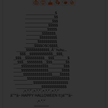
_______________$
_______________$$
______________$$$
____________$$$$$
___________$$$$$
________$$$$$$$¸
_______$$$$$$$$$
______$$$$$$$$$$
_____$$$$O$O$$$$¸
_____$$$$$$$$$$$$¸.Âˇ´huhu...
$$$__$$$$$$$$$$$$__$$$¸
_$$$__$$$$$$$$$$__$$$_______$
__$$$__$$$$$$$$__$$$_______$$
____$$$$$$$$$$$$$$________$$$
____$$$$$$$$$$$$$$_______$$$$
_____$$$$$$$$$$$$$$$____$$$$$
_______$$$$$$$$$$$$$$$$$$$$$$
_________ $$$$$$$$$$$$$$$$$$
_____________$$$$$$$$$$$$$
,+.*.*´,+.*.*´,+.*.*´,+.*.*´
â˘°*â~ HAPPY HALLOWEEN !!:)â˘°*â~
,+.*.*´
...............