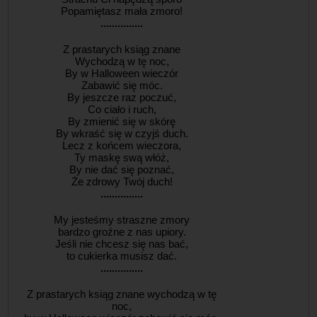
Popamiętasz mała zmoro!
...............
Z prastarych ksiąg znane
Wychodzą w tę noc,
By w Halloween wieczór
Zabawić się móc.
By jeszcze raz poczuć,
Co ciało i ruch,
By zmienić się w skórę
By wkraść się w czyjś duch.
Lecz z końcem wieczora,
Ty maskę swą włóż,
By nie dać się poznać,
Że zdrowy Twój duch!
...............
My jesteśmy straszne zmory
bardzo groźne z nas upiory.
Jeśli nie chcesz się nas bać,
to cukierka musisz dać.
...............
Z prastarych ksiąg znane wychodzą w tę
noc,