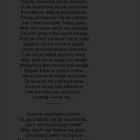
Duchy zmawiają się do występu
Oj na straszenie im się zechciało
A karaluchy pełzną pod poduchy
Chcąc przyłączyć się do zabawy
Jak i inne nieznane dotąd zjawy
Więc kto może niech się schowie
Skrycie przeczeka nocną trwogę
Jeśli nie chce zamienić się w żabę
Spędzić resztę życia w stawie
Zanim przyjmie postać wampira
I na nocne odtąd wyruszy łowy
Więc jeśli życie wciąż mu drogie
Wskazana jest wzmożona uwaga
Dopóki krew w żyłach znana
Nie zostanie do kropli wyssana
Ze strachu nie zadrżą kolana
A serce wciąż takt odtwarza
I nie jest jeszcze za póżno...
Uważaj ! Na tę noc...
...............
Duch to podstępna postać
Oj, przydałoby się go wychłostać.
Lecz nie można tego zrobić
Więc duch i tak będzie cię gonić.
Cmentarzy pełno na świecie