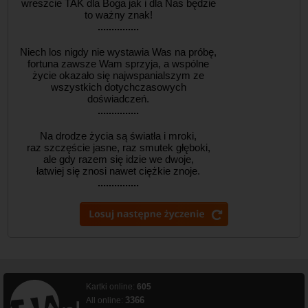
wreszcie TAK dla Boga jak i dla Nas będzie
to ważny znak!
...............
Niech los nigdy nie wystawia Was na próbę,
fortuna zawsze Wam sprzyja, a wspólne
życie okazało się najwspanialszym ze
wszystkich dotychczasowych
doświadczeń.
...............
Na drodze życia są światła i mroki,
raz szczęście jasne, raz smutek głęboki,
ale gdy razem się idzie we dwoje,
łatwiej się znosi nawet ciężkie znoje.
...............
Kartki online:
605
3366
All online: