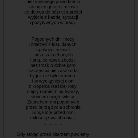
niezmiennego powodzenia
jak ogień gorącej miłości
co dotrwa do późnej starości
wyjścia z każdej sytuacji
i pozytywnych wibracji.
...............
Pogodnych dni i nocy
i zdarzeń z losu danych,
spokoju i miłości
i oczu zakochanych.
I snu, co ranek zbudzi,
bez trosk o dobre jutro
i szczęścia nie zaszkodzi,
by już nie było smutno.
I w wyciągniętej dłoni
z kropelką rześkiej rosy,
ciepły uśmiech na twarzy,
słońcem upięte włosy.
Zapachem dni pogodnych
przed burzą życia schronią
i dni, które przed nimi
miłością swą obronią...
...............
Gdy stojąc przed ołtarzem powiemy