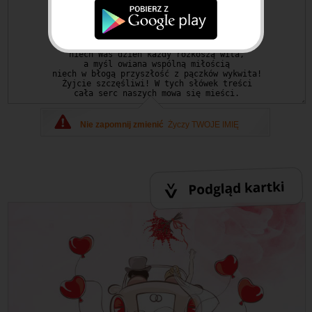
Nie zapomnij zmienić
Życzy TWOJE IMIĘ