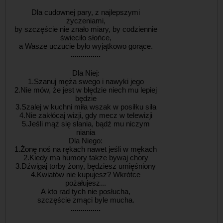
Dla cudownej pary, z najlepszymi
życzeniami,
by szczęście nie znało miary, by codziennie
świeciło słońce,
a Wasze uczucie było wyjątkowo gorące.
...............
Dla Niej:
1.Szanuj męża swego i nawyki jego
2.Nie mów, że jest w błędzie niech mu lepiej
będzie
3.Szalej w kuchni miła wszak w posiłku siła
4.Nie zakłócaj wizji, gdy mecz w telewizji
5.Jeśli mąż się słania, bądź mu niczym
niania
Dla Niego:
1.Żonę noś na rękach nawet jeśli w mękach
2.Kiedy ma humory także bywaj chory
3.Dźwigaj torby żony, będziesz umięśniony
4.Kwiatów nie kupujesz? Wkrótce
pożałujesz...
A kto rad tych nie posłucha,
szczęście zmąci byle mucha.
...............