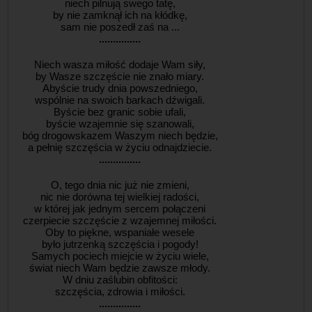
niech pilnują swego tatę,
by nie zamknął ich na kłódkę,
sam nie poszedł zaś na ...
...............
Niech wasza miłość dodaje Wam siły,
by Wasze szczęście nie znało miary.
Abyście trudy dnia powszedniego,
wspólnie na swoich barkach dźwigali.
Byście bez granic sobie ufali,
byście wzajemnie się szanowali,
bóg drogowskazem Waszym niech będzie,
a pełnię szczęścia w życiu odnajdziecie.
...............
O, tego dnia nic już nie zmieni,
nic nie dorówna tej wielkiej radości,
w której jak jednym sercem połączeni
czerpiecie szczęście z wzajemnej miłości.
Oby to piękne, wspaniałe wesele
było jutrzenką szczęścia i pogody!
Samych pociech miejcie w życiu wiele,
świat niech Wam będzie zawsze młody.
W dniu zaślubin obfitości:
szczęścia, zdrowia i miłości.
...............