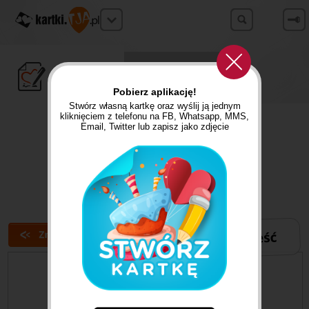
STWÓRZ
ZNAJDŹ
Własną kartkę
Gotową kartkę
Pobierz aplikację!
Stwórz własną kartkę oraz wyślij ją jednym
REKLAMA
kliknięciem z telefonu na FB, Whatsapp, MMS,
Email, Twitter lub zapisz jako zdjęcie