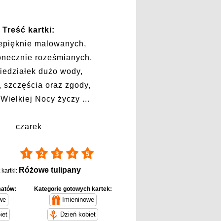
Treść kartki:
zepięknie malowanych,
onecznie roześmianych,
iedziałek dużo wody,
 szczęścia oraz zgody,
 Wielkiej Nocy życzy ...
czarek
5
Różowe tulipany
kartki:
matów:
Kategorie gotowych kartek:
we
Imieninowe
iet
Dzień kobiet