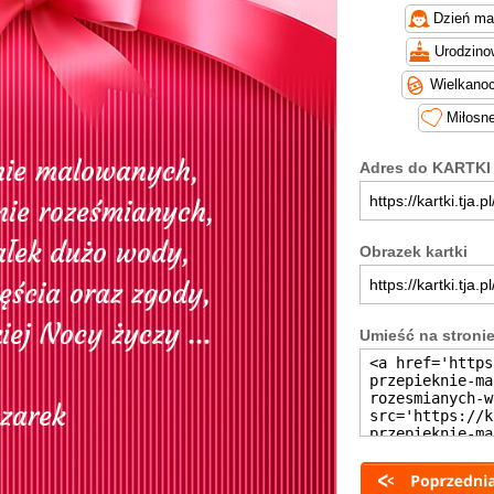
Dzień ma
Urodzino
Wielkano
Miłosn
Adres do KARTKI
Obrazek kartki
Umieść na stroni