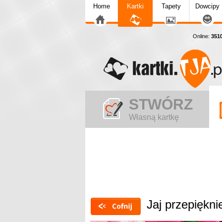
Home
Kartki
Tapety
Dowcipy
Online:
351
STWÓRZ
Własną kartkę
Jaj przepiękn