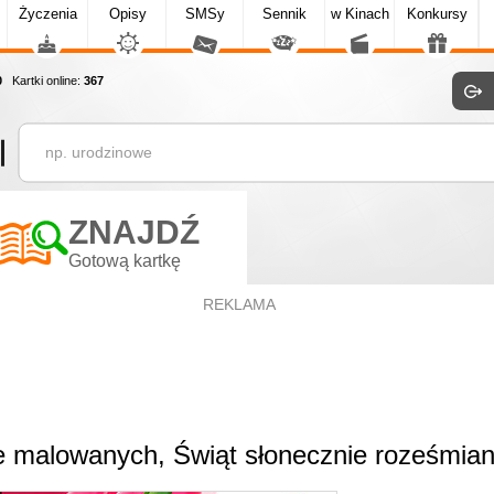
Życzenia
Opisy
SMSy
Sennik
w Kinach
Konkursy
0
Kartki online:
367
ZNAJDŹ
Gotową kartkę
REKLAMA
ie malowanych, Świąt słonecznie roześmia