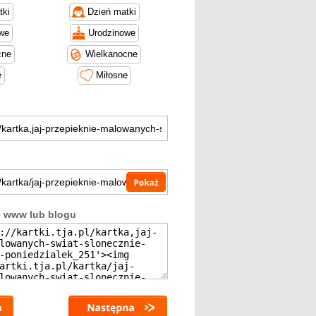
tki
Dzień matki
we
Urodzinowe
cne
Wielkanocne
e
Miłosne
e www lub blogu