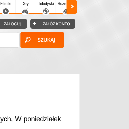
Filmiki
Gry
Teledyski
Rozmówki
Społecz.
Puzzle
Fo
nych, W poniedziałek