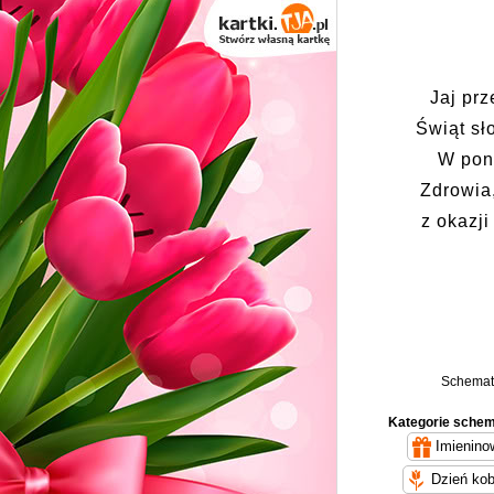
Jaj pr
Świąt sł
W pon
Zdrowia,
z okazji
Schemat 
Kategorie sche
Imienino
Dzień kob