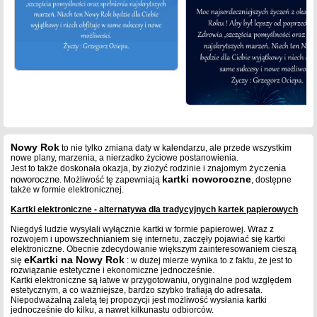
Nowy Rok
to nie tylko zmiana daty w kalendarzu, ale przede wszystkim
nowe plany, marzenia, a nierzadko życiowe postanowienia.
życzenia
Jest to także doskonała okazja, by złożyć rodzinie i znajomym
kartki noworoczne
noworoczne
. Możliwość tę zapewniają
, dostępne
także w formie elektronicznej.
Kartki elektroniczne - alternatywa dla tradycyjnych kartek papierowych
Niegdyś ludzie wysyłali wyłącznie kartki w formie papierowej. Wraz z
rozwojem i upowszechnianiem się internetu, zaczęły pojawiać się kartki
elektroniczne. Obecnie zdecydowanie większym zainteresowaniem cieszą
eKartki na Nowy Rok
się
: w dużej mierze wynika to z faktu, że jest to
rozwiązanie estetyczne i ekonomiczne jednocześnie.
Kartki elektroniczne są łatwe w przygotowaniu, oryginalne pod względem
estetycznym, a co ważniejsze, bardzo szybko trafiają do adresata.
Niepodważalną zaletą tej propozycji jest możliwość wysłania kartki
jednocześnie do kilku, a nawet kilkunastu odbiorców.