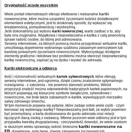
Oryginalność przede wszystkim
kartki
Wiele portali internetowych oferuje efektowne i niebanalne
noworoczne
, które można uzupełnić życzeniami tudzież dodatkowymi
elementami estetycznymi, jest to doskonały sposób, by wykazać się
kreatywnością, pomysłowością i wyobraźnią.
Jeśli dokonaliśmy już wyboru
karki noworocznej
, warto zadbać o to, aby
była ona oryginalna. Wyjątkowa i niepowtarzalna e-kartka z całą pewnością
sprawi radość osobie, do której jest adresowana.
Serwisy internetowe, za których pomocą można przygotować wirtualne kartki,
umożliwiają dopełnienie wybranego szablonu zabawnym wierszykiem lub
bardziej poważnymi życzeniami noworocznymi. Wykorzystując dostępne
elementy graficzne i tekstowe bez problemu można stworzyć niepowtarzalną
kartkę noworoczną, zapisać ją na dysku i wysłać do adresata.
Kartki elektroniczne a odbiorca
Ilość i różnorodność wirtualnych
kartek sylwestrowych
, które oferują
serwisy internetowe, jest ogromna, dzięki czemu znalezienie optymalnego
rozwiązania - z założenia - nie powinno stanowić problemu. Wśród
propozycji znaleźć można odpowiedniki tradycyjnych kartek papierowych, na
których pojawiają się klasyczne symbole świąteczne, sylwestrowe i
noworoczne, nie brak także zabawnych e-kartek, wywołujących nierzadko
salwy zdrowego śmiechu.
W tym momencie pojawia się pytanie, które zadaje sobie wiele osób - czym
kierować się wybierając kartkę? Niepodważalny jest fakt, że wybór powinien
być przemyślany, a karta dostosowana do gustu adresata oraz relacji
łączących daną osobą z nadawcą. Wbrew pozorom wiek odbiorcy jest w tym
przypadku kwestią drugoplanową - rzeczywistość dowodzi, że wiele osobom
kartki noworoczne na
w słusznym wieku sprawiają radość śmieszne
FB
, dopełnione, nota bene, równie zabawnymi życzeniami lub