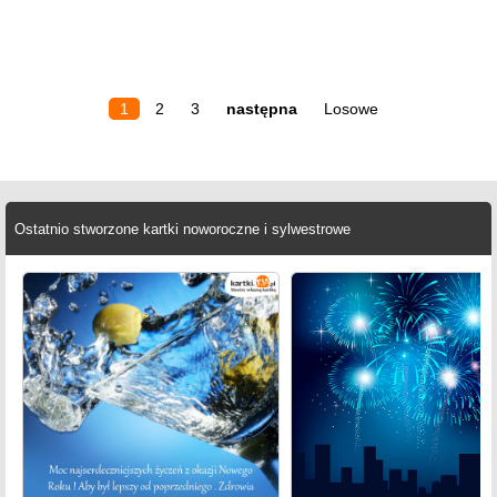
1
2
3
następna
Losowe
Ostatnio stworzone kartki noworoczne i sylwestrowe