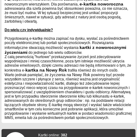
e-kartka noworoczna
noworocznym wierszykiem. Dla porównania,
adresowana dla szefa powinna być stosunkowo poważna, co nie oznacza,
że musi być nudna. W tej sytuacji bezpieczniej jest unikać propozycji
śmiesznych, nawet w sytuacji, gdy adresat z natury jest osobą pogodą,
żartobliwą i otwartą.
Do wielu czy indywidualnie?
Przygotowaną e-kartkę można zapisać na dysku, wysłać za pośrednictwem
poczty elektronicznej lub portali społecznościowych. Rozwiązania
kartki z noworocznymi
informatyczne stwarzają możliwość wysłania
życzeniami
do jednego lub wielu odbiorców.
Z całą pewnością "hurtowe" przekazywanie życzeń jest zdecydowanie
wygodniejsze i mniej czasochłonne, poza tym istnieje możliwość ukrycia
adresów emeilowych, dzięki czemu adresaci nie będą informowani o tym, że
kartka na Nowy Rok
konkretna e-
trafiła również do innych osób.
życzenia na Nowy Rok
Warto jednak pamiętać, że
powinny być przede
wszystkim szczere i płynące z serca, również ważna jest oryginalność
estetyczna i niepowtarzalność kartki, dlatego też zdecydowanie lepiej
przeznaczyć nieco więcej czasu na przygotowanie e-kartek noworocznych i
spersonalizować z uwzględnieniem charakteru i gustu odbiorcy. Alternatywą
jest w tym przypadku stworzenie stworzenie kilku lub kilkunastu e-kartek,
adresowanych do określonych grup odbiorców : np. na podstawie relacji
łączących obydwie strony. E-kartkę mogą stworzyć i wysłać także właściciele
smartfonów w tym celu konieczne jest pobranie aplikacji, która umożliwi
przygotowanie i wysłanie wirtualnych kartek w postaci wiadomości graficznej
MMS, emeila lub za pośrednictwem portali społecznościowych.
Kartki online:
382